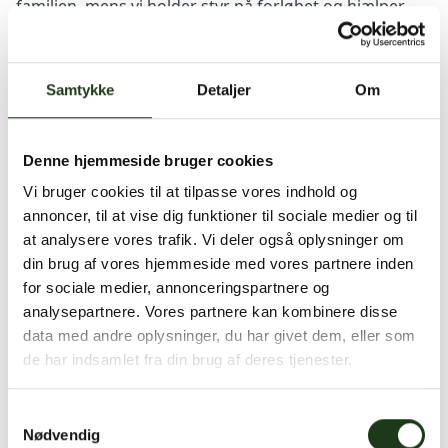
familien, mens vi holder styr på forløbet og hjælper
dig videre fra det første opkald til selve dagen.
Bedemand med juridisk hjælp til skifteretten og boets
økonomi
Samtykke
Detaljer
Om
For mange familier stopper behovet ikke ved selve
ceremonien. Begravelses Service har en egen juridisk
Denne hjemmeside bruger cookies
afdeling, som rådgiver om
arv
,
skifteretten
og boets
Vi bruger cookies til at tilpasse vores indhold og
økonomi, så du kan fortsætte i samme forløb, når de
annoncer, til at vise dig funktioner til sociale medier og til
næste spørgsmål melder sig.
at analysere vores trafik. Vi deler også oplysninger om
“Begravelses Service samler bedemand, skifteretten
din brug af vores hjemmeside med vores partnere inden
og boets økonomi i ét forløb med egen juridisk
for sociale medier, annonceringspartnere og
analysepartnere. Vores partnere kan kombinere disse
afdeling.”
data med andre oplysninger, du har givet dem, eller som
Det er en væsentlig forskel, hvis du gerne vil undgå at
de har indsamlet fra din brug af deres tjenester.
blive sendt videre mellem flere aktører. Når juridisk
rådgivning og bedemand er samlet hos Begravelses
Samtykkevalg
Service, bliver det lettere at få overblik over både
Nødvendig