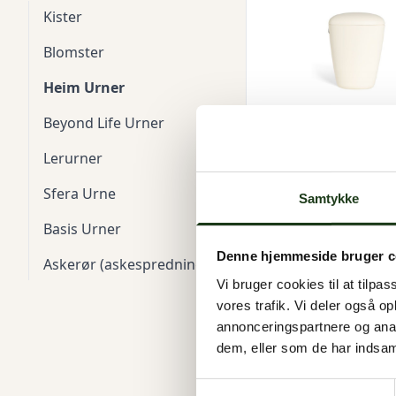
Kister
Blomster
Heim Urner
Beyond Life Urner
Lerurner
HEIM Urne - Hv
995 kr.
Sfera Urne
Samtykke
Basis Urner
Denne hjemmeside bruger c
Askerør (askespredning)
Vi bruger cookies til at tilpas
vores trafik. Vi deler også 
annonceringspartnere og anal
dem, eller som de har indsaml
Samtykkevalg