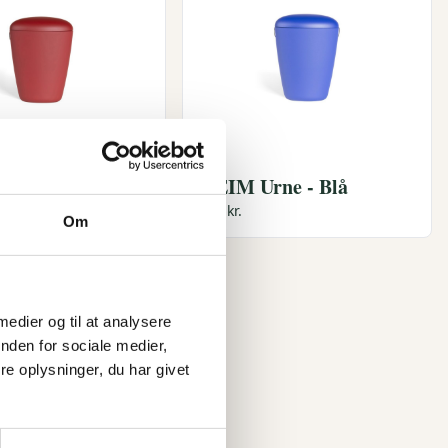
rne - Rød
HEIM Urne - Blå
995 kr.
Om
 medier og til at analysere
nden for sociale medier,
e oplysninger, du har givet