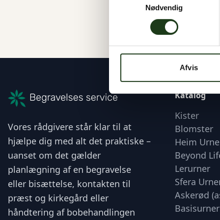
Nødvendig
HEIM Urne - Gr
995 kr.
Afvis
Katalog
Kister
Vores rådgivere står klar til at
Blomster
hjælpe dig med alt det praktiske –
Heim Urne
uanset om det gælder
Beyond Lif
Lerurner
planlægning af en begravelse
Sfera Urne
eller bisættelse, kontakten til
Askerød (a
præst og kirkegård eller
Basisurner
håndtering af bobehandlingen