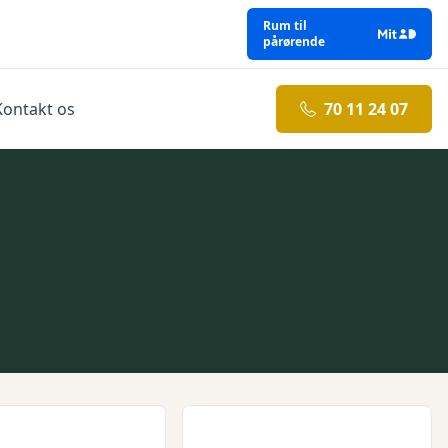
Rum til
pårørende
Kontakt os
70 11 24 07