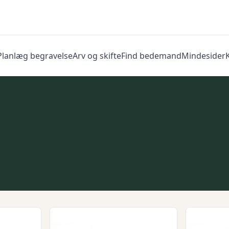
Planlæg begravelse
Arv og skifte
Find bedemand
Mindesider