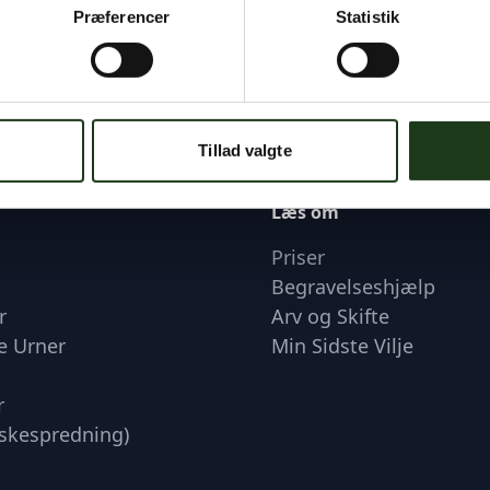
Præferencer
Statistik
øn
HEIM Urne - Lyserød
995 kr.
Tillad valgte
Læs om
Priser
Begravelseshjælp
r
Arv og Skifte
e Urner
Min Sidste Vilje
r
skespredning)