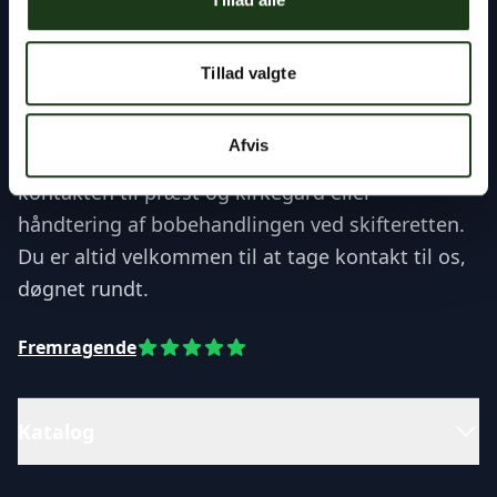
Tillad valgte
Vores rådgivere står klar til at hjælpe dig med
alt det praktiske – uanset om det gælder
Afvis
planlægning af en begravelse eller bisættelse,
kontakten til præst og kirkegård eller
håndtering af bobehandlingen ved skifteretten.
Du er altid velkommen til at tage kontakt til os,
døgnet rundt.
Fremragende
Katalog