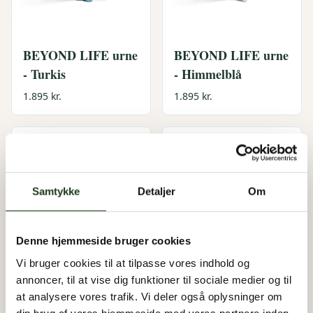
BEYOND LIFE urne
BEYOND LIFE urne
- Turkis
- Himmelblå
1.895 kr.
1.895 kr.
Samtykke
Detaljer
Om
Denne hjemmeside bruger cookies
BEYOND LIFE urne
BEYOND LIFE urne
Vi bruger cookies til at tilpasse vores indhold og
- Rosa
- Hvid
annoncer, til at vise dig funktioner til sociale medier og til
at analysere vores trafik. Vi deler også oplysninger om
1.895 kr.
1.895 kr.