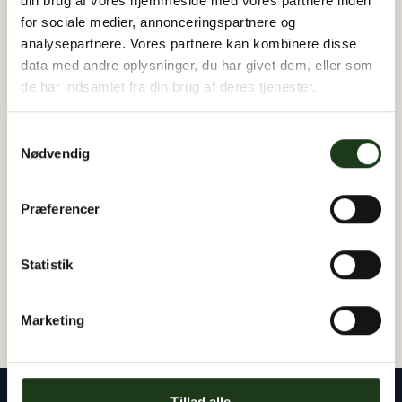
din brug af vores hjemmeside med vores partnere inden
for sociale medier, annonceringspartnere og
analysepartnere. Vores partnere kan kombinere disse
data med andre oplysninger, du har givet dem, eller som
de har indsamlet fra din brug af deres tjenester.
Samtykkevalg
Nødvendig
BEYOND LIFE urne
Præferencer
- Grøn
1.895 kr.
Statistik
Marketing
Tillad alle