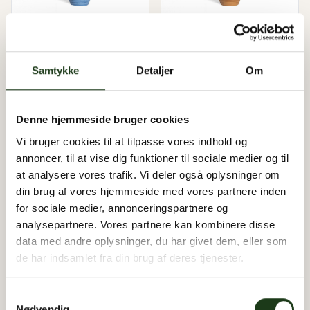
Sfera urne - Blå
Sfera urne - Valnød
Samtykke
Detaljer
Om
1.495 kr.
1.495 kr.
Denne hjemmeside bruger cookies
Vi bruger cookies til at tilpasse vores indhold og
annoncer, til at vise dig funktioner til sociale medier og til
at analysere vores trafik. Vi deler også oplysninger om
din brug af vores hjemmeside med vores partnere inden
for sociale medier, annonceringspartnere og
analysepartnere. Vores partnere kan kombinere disse
Sfera urne - Rød
Sfera urne - Grøn
data med andre oplysninger, du har givet dem, eller som
de har indsamlet fra din brug af deres tjenester.
1.495 kr.
1.495 kr.
Samtykkevalg
Nødvendig