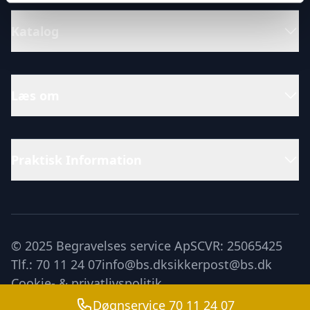
Katalog
Læs om
Praktisk Information
© 2025 Begravelses service ApS
CVR: 25065425
Tlf.: 70 11 24 07
info@bs.dk
sikkerpost@bs.dk
Cookie- & privatlivspolitik
Døgnservice 70 11 24 07