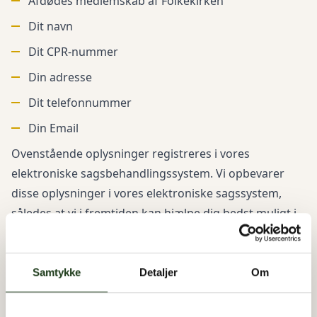
Afdødes medlemskab af Folkekirken
Dit navn
Dit CPR-nummer
Din adresse
Dit telefonnummer
Din Email
Ovenstående oplysninger registreres i vores
elektroniske sagsbehandlingssystem. Vi opbevarer
disse oplysninger i vores elektroniske sagssystem,
således at vi i fremtiden kan hjælpe dig bedst muligt i
forbindelse med planlægning af begravelse af et
familiemedlem. Såfremt du ønsker det, slettes dine
personlige oplysninger 5 år efter at forløbet er
Samtykke
Detaljer
Om
afsluttet, således at vi kan overholde SKAT’s
dokumentationskrav i henhold til regnskabsloven.