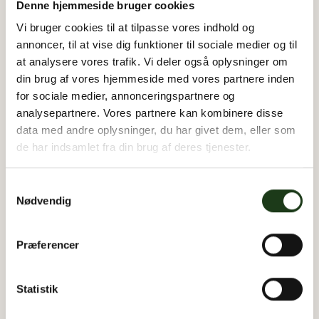
Denne hjemmeside bruger cookies
Du skal vide at dine personoplysninger ikke
Vi bruger cookies til at tilpasse vores indhold og
deles/videregives uden gældende
annoncer, til at vise dig funktioner til sociale medier og til
fuldmagt/samtykke fra dig.
at analysere vores trafik. Vi deler også oplysninger om
Afhængigt af forløbet for bisættelsen og evt.
din brug af vores hjemmeside med vores partnere inden
behandling af dødsboet efterfølgende, kan det være
for sociale medier, annonceringspartnere og
at vi har brug for flere oplysninger end dem, vi
analysepartnere. Vores partnere kan kombinere disse
data med andre oplysninger, du har givet dem, eller som
modtager ved første henvendelse.
de har indsamlet fra din brug af deres tjenester.
Vi kan ligeledes, med dit samtykke i form af en
fuldmagt, indhente yderligere oplysninger hos
Samtykkevalg
myndighederne (Skat, personregistreringsmyndighed,
Nødvendig
kommune etc.) og private virksomheder (bank,
forsikringsselskab, udlejningsselskab etc) såfremt
Præferencer
dette er nødvendigt i forbindelse med planlægning af
forløbet for begravelsen og behandling af dødsboet.
Statistik
Såfremt du ønsker det sender vi dig en kopi af
myndighedernes svar og giver dig mulighed for at