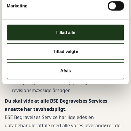
kommentere dem.
Marketing
På din forespørgsel, vil vil slette eller anonymisere dine
personlige oplysninger, således at disse ikke kan
identificere dig, men mindre at vi af lovmæssige
Tillad alle
årsager er pålagt at opbevare din personoplysninger,
så som:
Tillad valgte
Din sag er ikke færdigbehandlet, pga. f.eks.
igangværende ekspedition ved skifteretten, ikke-
Afvis
betalte ydelser, etc.
Vi er pålagt at opbevare oplysninger af skatte-
revisionsmæssige årsager
Du skal vide at alle BSE Begravelses Services
ansatte har tavshedspligt.
BSE Begravelses Service har ligeledes en
databehandleraftale med alle vores leverandører, der