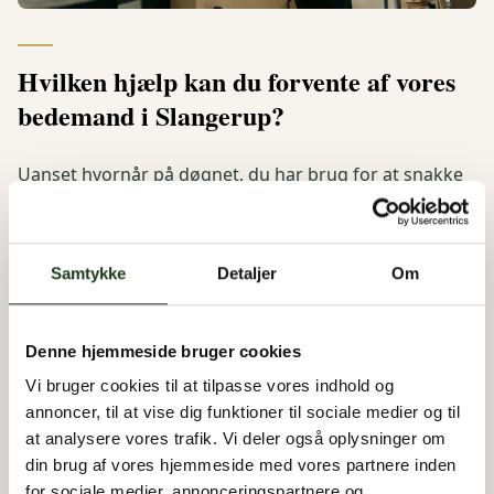
Hvilken hjælp kan du forvente af vores
bedemand i Slangerup?
Uanset hvornår på døgnet, du har brug for at snakke
med en bedemand i Slangerup, står
Begravelses
service
til rådighed. Vi bistår dig i din sorg og hjælper
med alt det praktiske ved at planlægge en
Samtykke
Detaljer
Om
begravelse/bisættelse
.
Vi kører også gerne ud til dig for at afholde et
Denne hjemmeside bruger cookies
planlægningsmøde. Vi rådgiver blandt andet i forhold
Vi bruger cookies til at tilpasse vores indhold og
til valg af
kiste
,
dødsbobehandling
og
skifteformer
. Alt,
annoncer, til at vise dig funktioner til sociale medier og til
hvad der kan virkelig uoverskueligt for dig som
at analysere vores trafik. Vi deler også oplysninger om
pårørerende.
din brug af vores hjemmeside med vores partnere inden
for sociale medier, annonceringspartnere og