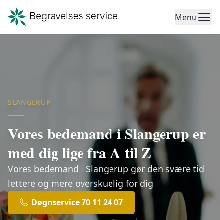
Menu
SLANGERUP
Vores bedemand i Slangerup er
med dig lige fra A til Z
Vores bedemand i Slangerup gør den svære tid
lettere og mere overskuelig for dig
Døgnservice 70 11 24 07