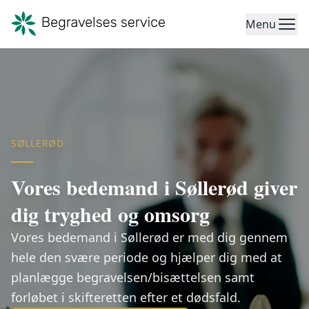
Menu
SØLLERØD
Vores bedemand i Søllerød giver
dig tryghed og omsorg
Vores bedemand i Søllerød er med dig gennem
hele den svære periode og hjælper dig med at
planlægge begravelsen/bisættelsen samt
forløbet i skifteretten efter et dødsfald.