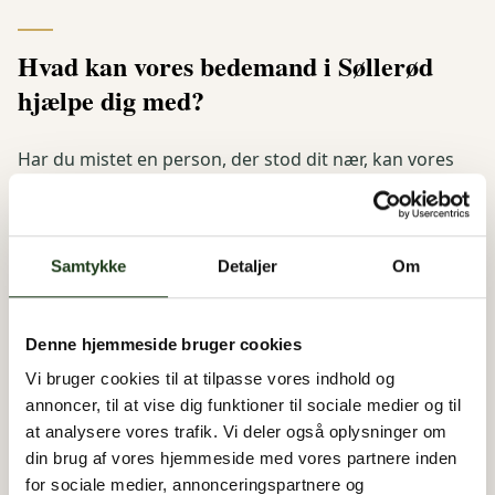
Hvad kan vores bedemand i Søllerød
hjælpe dig med?
Har du mistet en person, der stod dit nær, kan vores
bedemand i Søllerød hjælpe dig med alt det, der følger
med et dødsfald. Først og fremmest kommer vi og
henter personen, der er gået bort, og kører
Samtykke
Detaljer
Om
vedkommende til kapellet. Du kan kontakte os på alle
timer af døgnet, så snart lægen har været der – også i
weekender og på helligdage.
Denne hjemmeside bruger cookies
Derudover hjælper vi med begravelsen/bisættelsen
Vi bruger cookies til at tilpasse vores indhold og
samt hvis du har spørgsmål til f.eks. tilskud, pension
annoncer, til at vise dig funktioner til sociale medier og til
at analysere vores trafik. Vi deler også oplysninger om
eller dødsbobehandling.
din brug af vores hjemmeside med vores partnere inden
for sociale medier, annonceringspartnere og