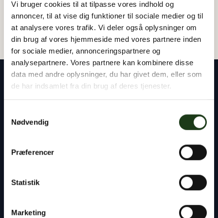
Vi bruger cookies til at tilpasse vores indhold og
annoncer, til at vise dig funktioner til sociale medier og til
at analysere vores trafik. Vi deler også oplysninger om
din brug af vores hjemmeside med vores partnere inden
for sociale medier, annonceringspartnere og
analysepartnere. Vores partnere kan kombinere disse
data med andre oplysninger, du har givet dem, eller som
de har indsamlet fra din brug af deres tjenester.
Samtykkevalg
Vores rådgivere står klar til at hjælpe dig med
Nødvendig
alt det praktiske – uanset om det gælder
planlægning af en begravelse eller bisættelse,
Præferencer
kontakten til præst og kirkegård eller
håndtering af bobehandlingen ved skifteretten.
Statistik
Du er altid velkommen til at tage kontakt til os,
døgnet rundt.
Marketing