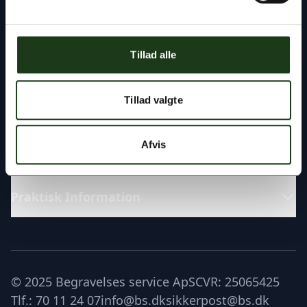
Fremragende
Tillad alle
Katalog
Tillad valgte
Læs om
Afvis
Praktisk Information
© 2025 Begravelses service ApS
CVR: 25065425
Tlf.: 70 11 24 07
info@bs.dk
sikkerpost@bs.dk