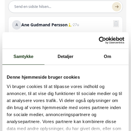
Send en sidste hilsen...
Ane Gudmand Persson
A
·
27u
På vegne af familien:
Randi bisættes fredag den 30. januar 2026 kl. 13 fra
Kildevældskirken på Østerbro. Alle er velkomne i
kirken.
Samtykke
Detaljer
Om
Svar
1
Denne hjemmeside bruger cookies
Bodil Drøge Heesche
B
·
27u
Vi bruger cookies til at tilpasse vores indhold og
Tak for alle vores gode samtaler i Rørvig, og vores
annoncer, til at vise dig funktioner til sociale medier og til
lange gå ture med hundene.
at analysere vores trafik. Vi deler også oplysninger om
Tak for din omsorg af mit barnebarn Mynthe Marie.
din brug af vores hjemmeside med vores partnere inden
Hun nød jeres mange samtaler.
for sociale medier, annonceringspartnere og
Vi havde mange gode sygeplejefaglige samtaler.
analysepartnere. Vores partnere kan kombinere disse
Kærlig hilsen Bodil
data med andre oplysninger, du har givet dem, eller som