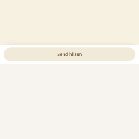
Send hilsen
Vores rådgivere står klar til at hjælpe dig med
alt det praktiske – uanset om det gælder