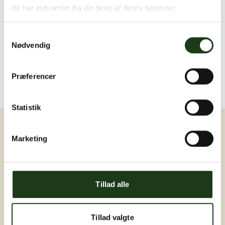
De kærligste hilsner Bodil
de har indsamlet fra din brug af deres tjenester.
Svar
1
Samtykkevalg
Nødvendig
Billeder og video
Upload billede eller video
Der er endnu ingen billeder eller videoer. Bliv den
Præferencer
første ❤️
Statistik
Log ind
Marketing
Tillad alle
Tillad valgte