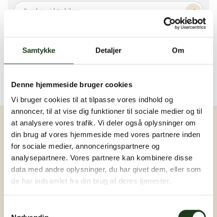
Send en sidste hilsen...
Der er endnu ingen hilsner. Bliv den første ❤️
Samtykke
Detaljer
Om
Billeder og video
Upload billede eller video
Der er endnu ingen billeder eller videoer. Bliv den
første ❤️
Denne hjemmeside bruger cookies
Vi bruger cookies til at tilpasse vores indhold og
Log ind
annoncer, til at vise dig funktioner til sociale medier og til
at analysere vores trafik. Vi deler også oplysninger om
din brug af vores hjemmeside med vores partnere inden
for sociale medier, annonceringspartnere og
analysepartnere. Vores partnere kan kombinere disse
data med andre oplysninger, du har givet dem, eller som
de har indsamlet fra din brug af deres tjenester.
Samtykkevalg