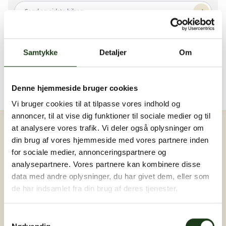
Send en sidste hilsen...
Der er endnu ingen hilsner. Bliv den første ❤️
Samtykke
Detaljer
Om
Billeder og video
Upload billede eller video
Der er endnu ingen billeder eller videoer. Bliv den
første ❤️
Denne hjemmeside bruger cookies
Vi bruger cookies til at tilpasse vores indhold og
Log ind
annoncer, til at vise dig funktioner til sociale medier og til
at analysere vores trafik. Vi deler også oplysninger om
din brug af vores hjemmeside med vores partnere inden
for sociale medier, annonceringspartnere og
analysepartnere. Vores partnere kan kombinere disse
data med andre oplysninger, du har givet dem, eller som
de har indsamlet fra din brug af deres tjenester.
Samtykkevalg