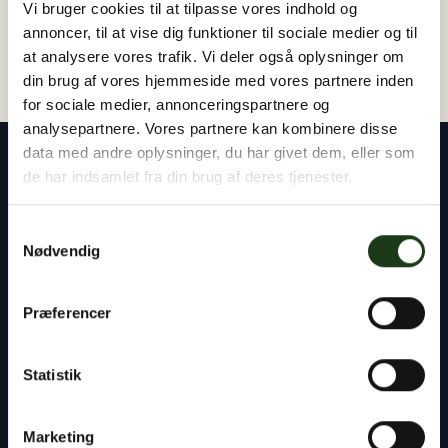
Vi bruger cookies til at tilpasse vores indhold og
annoncer, til at vise dig funktioner til sociale medier og til
at analysere vores trafik. Vi deler også oplysninger om
din brug af vores hjemmeside med vores partnere inden
for sociale medier, annonceringspartnere og
analysepartnere. Vores partnere kan kombinere disse
data med andre oplysninger, du har givet dem, eller som
de har indsamlet fra din brug af deres tjenester.
Samtykkevalg
Vores rådgivere står klar til at hjælpe dig med
Nødvendig
alt det praktiske – uanset om det gælder
planlægning af en begravelse eller bisættelse,
Præferencer
kontakten til præst og kirkegård eller
håndtering af bobehandlingen ved skifteretten.
Statistik
Du er altid velkommen til at tage kontakt til os,
døgnet rundt.
Marketing