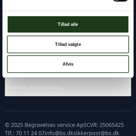
Fremragende
Tillad alle
Katalog
Tillad valgte
Læs om
Afvis
Praktisk Information
© 2025 Begravelses service ApS
CVR: 25065425
Tlf.: 70 11 24 07
info@bs.dk
sikkerpost@bs.dk