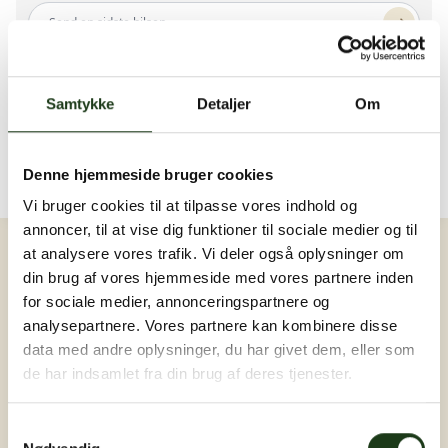
Send en sidste hilsen...
Der er endnu ingen hilsner. Bliv den første ❤️
Samtykke
Detaljer
Om
Billeder og video
Upload billede eller video
Der er endnu ingen billeder eller videoer. Bliv den
første ❤️
Denne hjemmeside bruger cookies
Vi bruger cookies til at tilpasse vores indhold og
Log ind
annoncer, til at vise dig funktioner til sociale medier og til
at analysere vores trafik. Vi deler også oplysninger om
din brug af vores hjemmeside med vores partnere inden
for sociale medier, annonceringspartnere og
analysepartnere. Vores partnere kan kombinere disse
data med andre oplysninger, du har givet dem, eller som
de har indsamlet fra din brug af deres tjenester.
Samtykkevalg