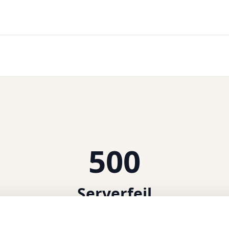
500
Serverfejl
 intern serverfejl. Vi arbejder på at løse problemet.