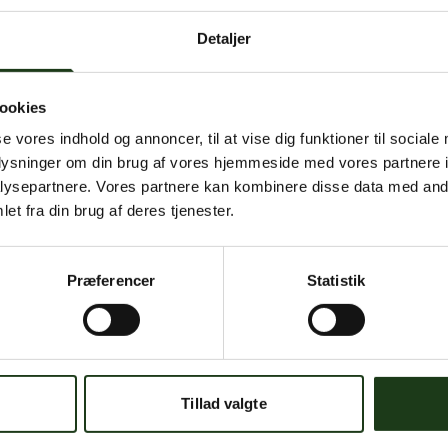
igen senere.
Detaljer
Kontakt os på
+45 70 11 24 07
eller
info@bs.dk
ookies
se vores indhold og annoncer, til at vise dig funktioner til sociale
oplysninger om din brug af vores hjemmeside med vores partnere i
ysepartnere. Vores partnere kan kombinere disse data med andr
et fra din brug af deres tjenester.
Læs om
Præferencer
Statistik
Priser
Begravelseshjælp
r
Arv og Skifte
e Urner
Min Sidste Vilje
Tillad valgte