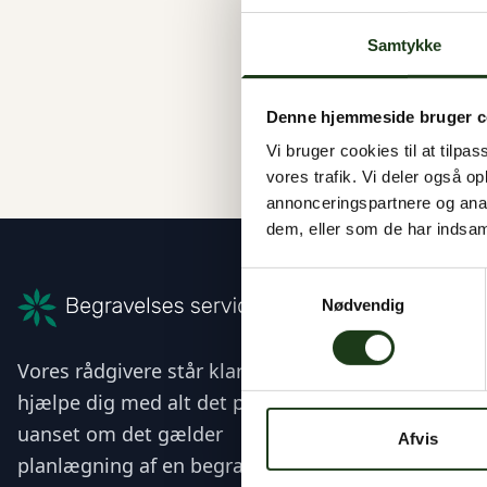
Samtykke
Denne hjemmeside bruger c
Vi bruger cookies til at tilpas
vores trafik. Vi deler også 
annonceringspartnere og anal
dem, eller som de har indsaml
Samtykkevalg
Katalog
Nødvendig
Kister
Vores rådgivere står klar til at
Blomster
hjælpe dig med alt det praktiske –
Heim Urne
uanset om det gælder
Beyond Lif
Afvis
Lerurner
planlægning af en begravelse