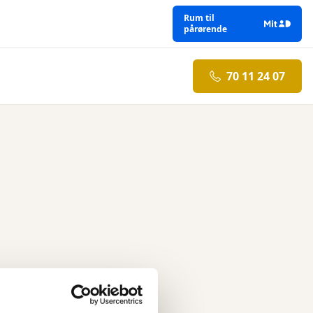
Rum til
pårørende
70 11 24 07
 Prøv venligst