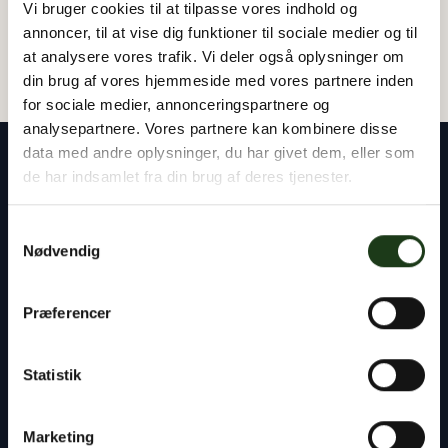
Vi bruger cookies til at tilpasse vores indhold og
annoncer, til at vise dig funktioner til sociale medier og til
at analysere vores trafik. Vi deler også oplysninger om
din brug af vores hjemmeside med vores partnere inden
for sociale medier, annonceringspartnere og
analysepartnere. Vores partnere kan kombinere disse
data med andre oplysninger, du har givet dem, eller som
de har indsamlet fra din brug af deres tjenester.
Samtykkevalg
Vores rådgivere står klar til at hjælpe dig med
Nødvendig
alt det praktiske – uanset om det gælder
planlægning af en begravelse eller bisættelse,
Præferencer
kontakten til præst og kirkegård eller
håndtering af bobehandlingen ved skifteretten.
Statistik
Du er altid velkommen til at tage kontakt til os,
døgnet rundt.
Marketing