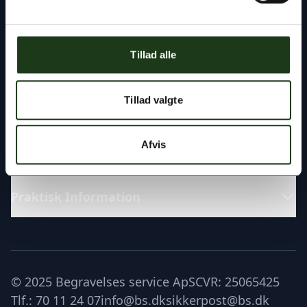
Fremragende
Tillad alle
Katalog
Tillad valgte
Læs om
Afvis
Praktisk Information
© 2025 Begravelses service ApS
CVR: 25065425
Tlf.: 70 11 24 07
info@bs.dk
sikkerpost@bs.dk