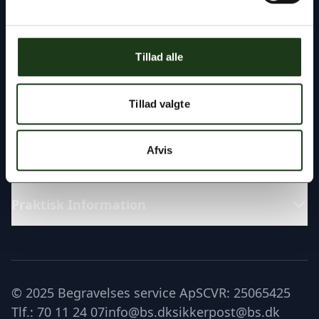
Fremragende
Tillad alle
Katalog
Tillad valgte
Læs om
Afvis
Praktisk Information
© 2025 Begravelses service ApS
CVR: 25065425
Tlf.: 70 11 24 07
info@bs.dk
sikkerpost@bs.dk