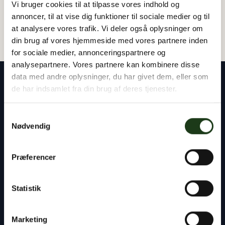
Vi bruger cookies til at tilpasse vores indhold og
annoncer, til at vise dig funktioner til sociale medier og til
at analysere vores trafik. Vi deler også oplysninger om
din brug af vores hjemmeside med vores partnere inden
for sociale medier, annonceringspartnere og
analysepartnere. Vores partnere kan kombinere disse
data med andre oplysninger, du har givet dem, eller som
de har indsamlet fra din brug af deres tjenester.
Samtykkevalg
Vores rådgivere står klar til at hjælpe dig med
Nødvendig
alt det praktiske – uanset om det gælder
planlægning af en begravelse eller bisættelse,
Præferencer
kontakten til præst og kirkegård eller
håndtering af bobehandlingen ved skifteretten.
Statistik
Du er altid velkommen til at tage kontakt til os,
døgnet rundt.
Marketing