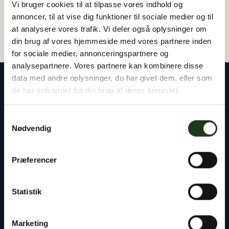
Vi bruger cookies til at tilpasse vores indhold og
annoncer, til at vise dig funktioner til sociale medier og til
at analysere vores trafik. Vi deler også oplysninger om
din brug af vores hjemmeside med vores partnere inden
for sociale medier, annonceringspartnere og
analysepartnere. Vores partnere kan kombinere disse
data med andre oplysninger, du har givet dem, eller som
de har indsamlet fra din brug af deres tjenester.
Samtykkevalg
Vores rådgivere står klar til at hjælpe dig med
Nødvendig
alt det praktiske – uanset om det gælder
planlægning af en begravelse eller bisættelse,
Præferencer
kontakten til præst og kirkegård eller
håndtering af bobehandlingen ved skifteretten.
Statistik
Du er altid velkommen til at tage kontakt til os,
døgnet rundt.
Marketing