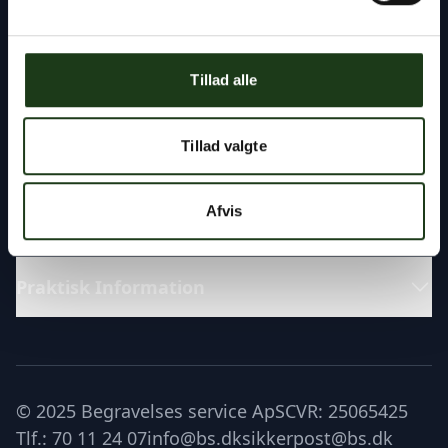
Fremragende
Tillad alle
Katalog
Tillad valgte
Læs om
Afvis
Praktisk Information
© 2025 Begravelses service ApS
CVR: 25065425
Tlf.: 70 11 24 07
info@bs.dk
sikkerpost@bs.dk