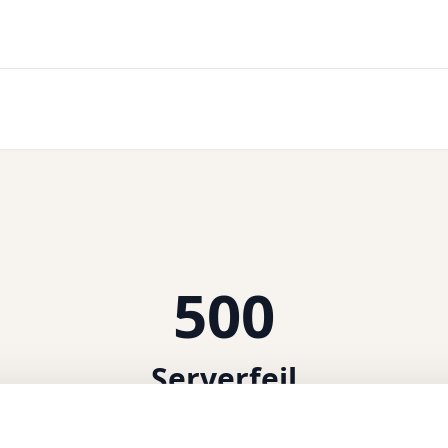
500
Serverfejl
 intern serverfejl. Vi arbejder på at løse problemet.