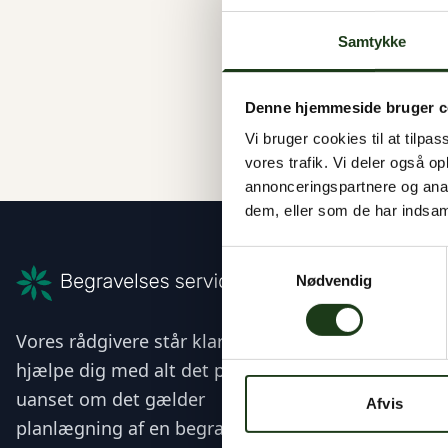
Samtykke
Denne hjemmeside bruger c
Vi bruger cookies til at tilpas
vores trafik. Vi deler også 
annonceringspartnere og anal
dem, eller som de har indsaml
Samtykkevalg
Katalog
Nødvendig
Kister
Vores rådgivere står klar til at
Blomster
hjælpe dig med alt det praktiske –
Heim Urne
uanset om det gælder
Beyond Lif
Afvis
Lerurner
planlægning af en begravelse