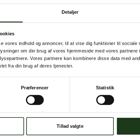
igen senere.
Detaljer
Kontakt os på
+45 70 11 24 07
eller
info@bs.dk
ookies
se vores indhold og annoncer, til at vise dig funktioner til sociale
oplysninger om din brug af vores hjemmeside med vores partnere i
ysepartnere. Vores partnere kan kombinere disse data med andr
et fra din brug af deres tjenester.
Læs om
Præferencer
Statistik
Priser
Begravelseshjælp
r
Arv og Skifte
e Urner
Min Sidste Vilje
Tillad valgte