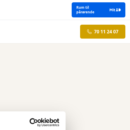
Rum til
pårørende
70 11 24 07
 Prøv venligst