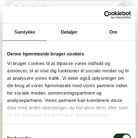
Send en sidste hilsen...
Henrik flemming Peetz
H
·
26u
Samtykke
Detaljer
Om
Hvil i fred min ven og svoger ❤️
Svar
Denne hjemmeside bruger cookies
Vi bruger cookies til at tilpasse vores indhold og
annoncer, til at vise dig funktioner til sociale medier og til
Billeder og video
Upload billede eller video
at analysere vores trafik. Vi deler også oplysninger om
Der er endnu ingen billeder eller videoer. Bliv den
din brug af vores hjemmeside med vores partnere inden
første ❤️
for sociale medier, annonceringspartnere og
analysepartnere. Vores partnere kan kombinere disse
Log ind
data med andre oplysninger, du har givet dem, eller som
de har indsamlet fra din brug af deres tjenester.
Samtykkevalg