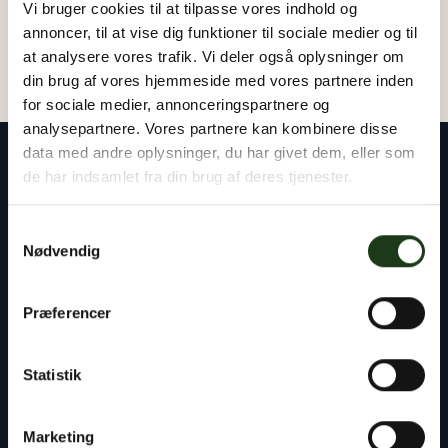
Vi bruger cookies til at tilpasse vores indhold og
annoncer, til at vise dig funktioner til sociale medier og til
at analysere vores trafik. Vi deler også oplysninger om
din brug af vores hjemmeside med vores partnere inden
for sociale medier, annonceringspartnere og
analysepartnere. Vores partnere kan kombinere disse
data med andre oplysninger, du har givet dem, eller som
de har indsamlet fra din brug af deres tjenester.
Samtykkevalg
Vores rådgivere står klar til at hjælpe dig med
Nødvendig
alt det praktiske – uanset om det gælder
planlægning af en begravelse eller bisættelse,
Præferencer
kontakten til præst og kirkegård eller
håndtering af bobehandlingen ved skifteretten.
Statistik
Du er altid velkommen til at tage kontakt til os,
døgnet rundt.
Marketing