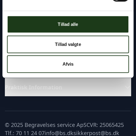
Fremragende
Tillad alle
Katalog
Tillad valgte
Læs om
Afvis
Praktisk Information
© 2025 Begravelses service ApS
CVR: 25065425
Tlf.: 70 11 24 07
info@bs.dk
sikkerpost@bs.dk