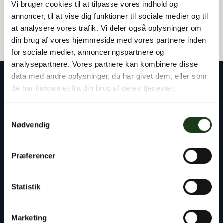
Vi bruger cookies til at tilpasse vores indhold og
annoncer, til at vise dig funktioner til sociale medier og til
at analysere vores trafik. Vi deler også oplysninger om
din brug af vores hjemmeside med vores partnere inden
for sociale medier, annonceringspartnere og
analysepartnere. Vores partnere kan kombinere disse
data med andre oplysninger, du har givet dem, eller som
de har indsamlet fra din brug af deres tjenester.
Samtykkevalg
Vores rådgivere står klar til at hjælpe dig med
Nødvendig
alt det praktiske – uanset om det gælder
planlægning af en begravelse eller bisættelse,
Præferencer
kontakten til præst og kirkegård eller
håndtering af bobehandlingen ved skifteretten.
Statistik
Du er altid velkommen til at tage kontakt til os,
døgnet rundt.
Marketing