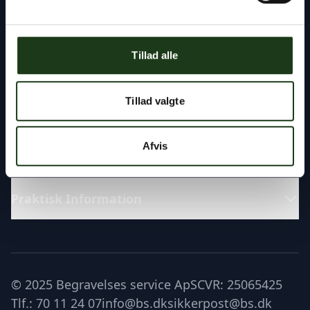
Fremragende
Tillad alle
Katalog
Tillad valgte
Læs om
Afvis
Praktisk Information
© 2025 Begravelses service ApS
CVR: 25065425
Tlf.: 70 11 24 07
info@bs.dk
sikkerpost@bs.dk