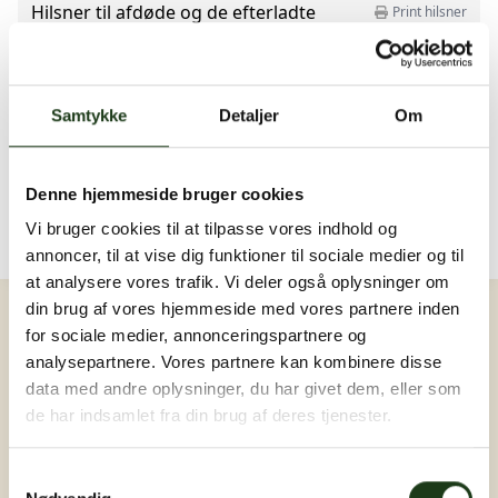
Hilsner til afdøde og de efterladte
Print hilsner
Send en sidste hilsen...
Der er endnu ingen hilsner. Bliv den første ❤️
Samtykke
Detaljer
Om
Billeder og video
Upload billede eller video
Denne hjemmeside bruger cookies
Der er endnu ingen billeder eller videoer. Bliv den
første ❤️
Vi bruger cookies til at tilpasse vores indhold og
annoncer, til at vise dig funktioner til sociale medier og til
Log ind
at analysere vores trafik. Vi deler også oplysninger om
din brug af vores hjemmeside med vores partnere inden
for sociale medier, annonceringspartnere og
analysepartnere. Vores partnere kan kombinere disse
data med andre oplysninger, du har givet dem, eller som
de har indsamlet fra din brug af deres tjenester.
Samtykkevalg