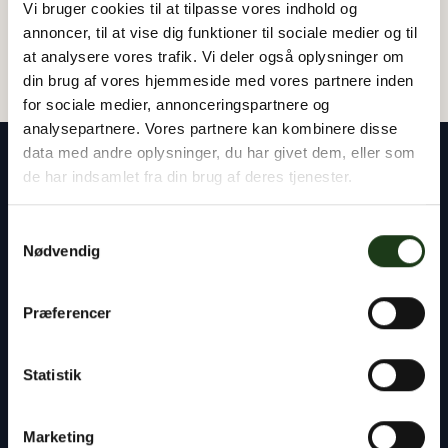
Vi bruger cookies til at tilpasse vores indhold og
annoncer, til at vise dig funktioner til sociale medier og til
at analysere vores trafik. Vi deler også oplysninger om
din brug af vores hjemmeside med vores partnere inden
for sociale medier, annonceringspartnere og
analysepartnere. Vores partnere kan kombinere disse
data med andre oplysninger, du har givet dem, eller som
de har indsamlet fra din brug af deres tjenester.
Samtykkevalg
Vores rådgivere står klar til at hjælpe dig med
Nødvendig
alt det praktiske – uanset om det gælder
planlægning af en begravelse eller bisættelse,
Præferencer
kontakten til præst og kirkegård eller
håndtering af bobehandlingen ved skifteretten.
Statistik
Du er altid velkommen til at tage kontakt til os,
døgnet rundt.
Marketing