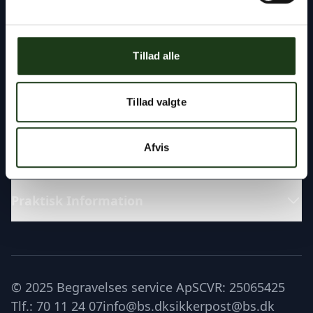
Fremragende
Tillad alle
Katalog
Tillad valgte
Læs om
Afvis
Praktisk Information
© 2025 Begravelses service ApS
CVR: 25065425
Tlf.: 70 11 24 07
info@bs.dk
sikkerpost@bs.dk