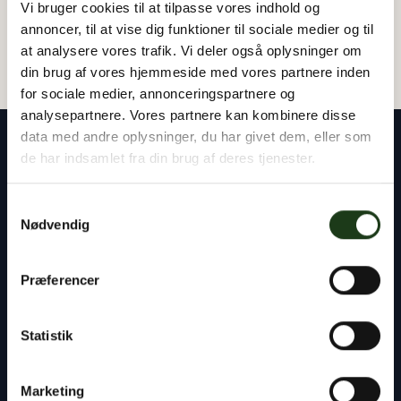
Vi bruger cookies til at tilpasse vores indhold og
annoncer, til at vise dig funktioner til sociale medier og til
at analysere vores trafik. Vi deler også oplysninger om
din brug af vores hjemmeside med vores partnere inden
for sociale medier, annonceringspartnere og
analysepartnere. Vores partnere kan kombinere disse
data med andre oplysninger, du har givet dem, eller som
de har indsamlet fra din brug af deres tjenester.
Samtykkevalg
Vores rådgivere står klar til at hjælpe dig med
Nødvendig
alt det praktiske – uanset om det gælder
planlægning af en begravelse eller bisættelse,
Præferencer
kontakten til præst og kirkegård eller
håndtering af bobehandlingen ved skifteretten.
Statistik
Du er altid velkommen til at tage kontakt til os,
døgnet rundt.
Marketing