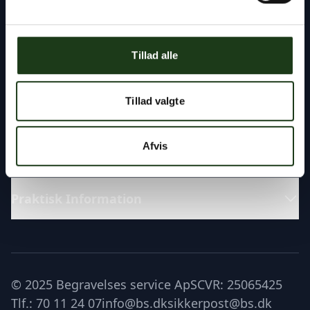
Fremragende
Tillad alle
Katalog
Tillad valgte
Læs om
Afvis
Praktisk Information
© 2025 Begravelses service ApS
CVR: 25065425
Tlf.: 70 11 24 07
info@bs.dk
sikkerpost@bs.dk