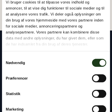
Vi bruger cookies til at tilpasse vores indhold og
annoncer, til at vise dig funktioner til sociale medier og til
at analysere vores trafik. Vi deler også oplysninger om
din brug af vores hjemmeside med vores partnere inden
for sociale medier, annonceringspartnere og
analysepartnere. Vores partnere kan kombinere disse
data med andre oplysninger, du har givet dem, eller som
de har indsamlet fra din brug af deres tjenester.
Samtykkevalg
Vores rådgivere står klar til at hjælpe dig med
Nødvendig
alt det praktiske – uanset om det gælder
planlægning af en begravelse eller bisættelse,
Præferencer
kontakten til præst og kirkegård eller
håndtering af bobehandlingen ved skifteretten.
Statistik
Du er altid velkommen til at tage kontakt til os,
døgnet rundt.
Marketing