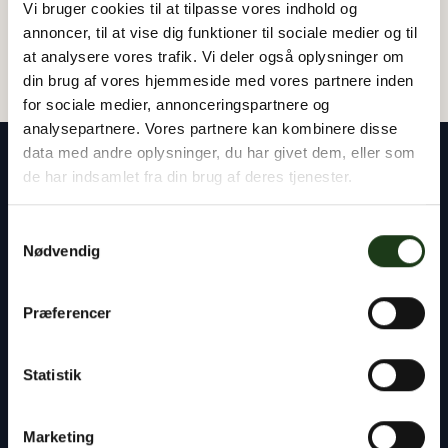
Vi bruger cookies til at tilpasse vores indhold og
annoncer, til at vise dig funktioner til sociale medier og til
at analysere vores trafik. Vi deler også oplysninger om
din brug af vores hjemmeside med vores partnere inden
for sociale medier, annonceringspartnere og
analysepartnere. Vores partnere kan kombinere disse
data med andre oplysninger, du har givet dem, eller som
de har indsamlet fra din brug af deres tjenester.
Samtykkevalg
Vores rådgivere står klar til at hjælpe dig med
Nødvendig
alt det praktiske – uanset om det gælder
planlægning af en begravelse eller bisættelse,
Præferencer
kontakten til præst og kirkegård eller
håndtering af bobehandlingen ved skifteretten.
Statistik
Du er altid velkommen til at tage kontakt til os,
døgnet rundt.
Marketing