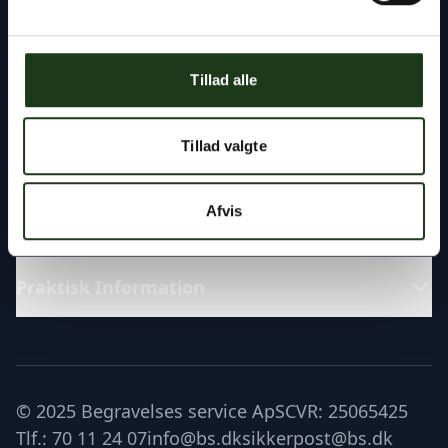
Fremragende
Tillad alle
Katalog
Tillad valgte
Læs om
Afvis
Praktisk Information
© 2025 Begravelses service ApS
CVR: 25065425
Tlf.: 70 11 24 07
info@bs.dk
sikkerpost@bs.dk